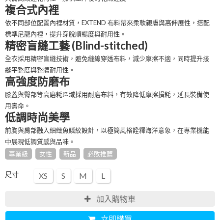
複合式內裡
依不同部位配置內裡材質，EXTEND 布料帶來柔軟親膚與高伸展性，搭配
標準尼龍內裡，提升穿脫順暢度與耐用性。
精密盲縫工藝 (Blind-stitched)
全衣採用精密盲縫技術，避免縫線穿透布料，減少摩擦不適，同時提升接
縫平整度與整體耐用性。
高強度防磨布
膝蓋與臀部等高磨耗區域採用耐磨布料，有效降低摩擦損耗，延長裝備使
用壽命。
低調時尚美學
前胸與肩部融入細緻魚鱗紋設計，以極簡風格詮釋海洋意象，在專業機能
中展現低調質感與品味。
專業級
女性
新品
必敗推薦
尺寸
XS
S
M
L
加入購物車
立即購買