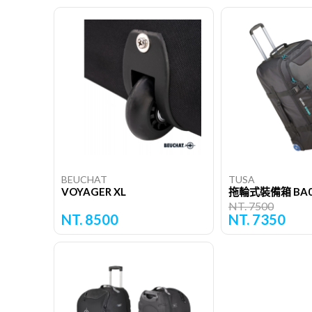
BEUCHAT
TUSA
VOYAGER XL
拖輪式裝備箱 BA0
NT. 7500
NT. 8500
NT. 7350