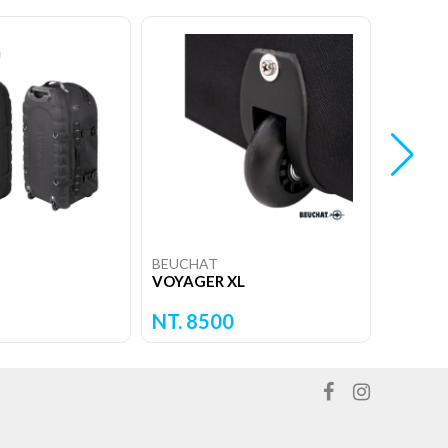
BEUCHAT
TUSA
VOYAGER XL
拖輪式裝
NT. 75
NT. 8500
NT. 7