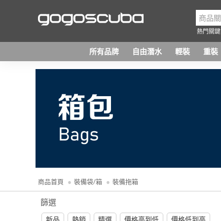
熱門關鍵
所有品牌
自由潛水
輕裝
重裝
商品首頁
裝備袋/箱
裝備拖箱
篩選
新品
熱銷
精選
價格高到低
價格低到高