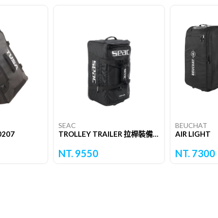
SEAC
BEUCHAT
207
TROLLEY TRAILER 拉桿裝備袋
AIR LIGHT
NT. 9550
NT. 7300