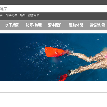
字：
新手必買
熱銷
露營用品
水下攝影
防寒/防曬
潛水配件
運動休閒
裝備袋/箱