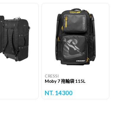
CRESSI
Moby 7 拖輪袋 115L
NT. 14300