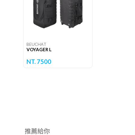
BEUCHAT
VOYAGER L
NT. 7500
推薦給你