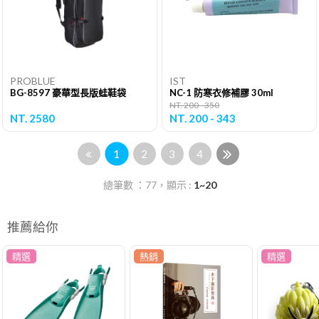
PROBLUE
IST
BG-8597 豪華型長版蛙鞋袋
NC-1 防寒衣修補膠 30ml
NT. 200 - 350
NT. 2580
NT. 200 - 343
1
2
3
4
總筆數 ：77，顯示 :
1~20
推薦給你
精選
熱銷
精選