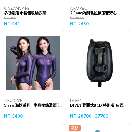
OCEANCARE
AROPEC
多功能潛水裝備收納衣架
2.5mm內刷毛拉鍊頭套背心
NT. 450
NT. 2500
NT. 441
NT. 2450
TRUDIVE
DIVE1
Siren 海妖系列 - 半身拉鍊滑面 (3mm盲縫版)
DIVE1 背囊式BCD 特別版-皮面30磅(軟背板.鋁背板.碳纖背板)
NT. 5400
NT. 28700 - 37700
熱銷