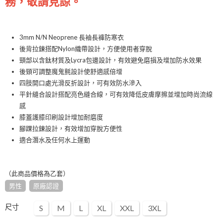
務，敬請見諒。
3mm N/N Neoprene 長袖長褲防寒衣
後背拉鍊搭配Nylon織帶設計，方便使用者穿脫
頸部以含鈦材質及Lycra包邊設計，有效避免磨損及增加防水效果
後頸可調整魔鬼氈設計使舒適感倍增
四肢開口處光滑反折設計，可有效防水滲入
平針縫合設計搭配亮色縫合線，可有效降低皮膚摩擦並增加時尚流線
感
膝蓋護膝印刷設計增加耐磨度
腳踝拉鍊設計，有效增加穿脫方便性
適合潛水及任何水上運動
（此商品價格為乙套）
男性
原廠認證
尺寸
S
M
L
XL
XXL
3XL