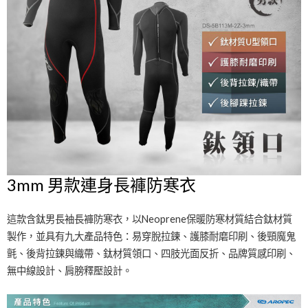
3mm 男款連身長褲防寒衣
這款含鈦男長袖長褲防寒衣，以Neoprene保暖防寒材質結合鈦材質
製作，並具有九大產品特色：易穿脫拉鍊、護膝耐磨印刷、後頸魔鬼
氈、後背拉鍊與織帶、鈦材質領口、四肢光面反折、品牌質感印刷、
無中線設計、肩膀釋壓設計。