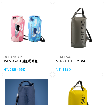
OCEANCARE
STAHLSAC
15L/20L/30L 迷彩防水包
6L DRYLITE DRYBAG
NT. 280 - 550
NT. 1150