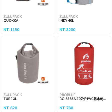
ZULUPACK
ZULUPACK
QUOKKA
INDY 40L
NT. 1150
NT. 3200
ZULUPACK
PROBLUE
TUBE 3L
BG-8583A 20公升PVC防水乾衣袋
NT. 820
NT. 780