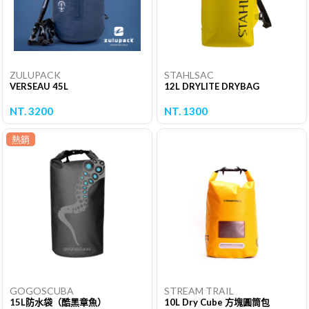
ZULUPACK
STAHLSAC
VERSEAU 45L
12L DRYLITE DRYBAG
NT. 3200
NT. 1300
熱銷
GOGOSCUBA
STREAM TRAIL
15L防水袋（酷黑章魚）
10L Dry Cube 方塊圓筒包