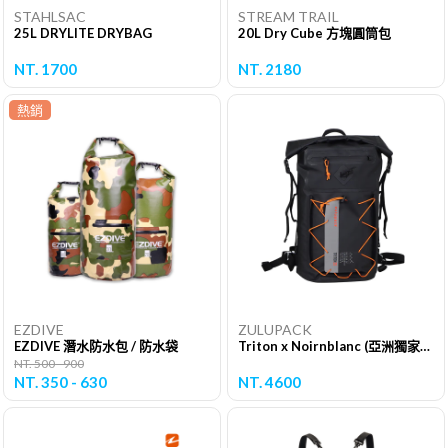
STAHLSAC
STREAM TRAIL
25L DRYLITE DRYBAG
20L Dry Cube 方塊圓筒包
NT. 1700
NT. 2180
熱銷
EZDIVE
ZULUPACK
EZDIVE 潛水防水包 / 防水袋
Triton x Noirnblanc (亞洲獨家版本)25L
NT. 500 - 900
NT. 350 - 630
NT. 4600