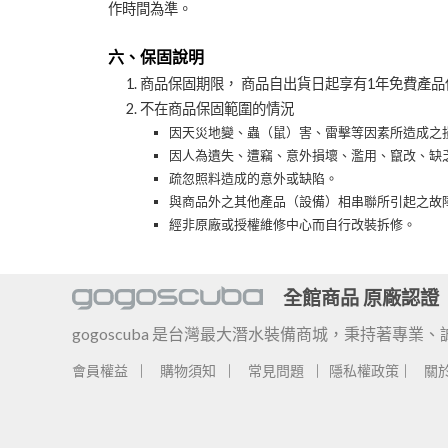
作時間為準。
六、保固說明
商品保固期限， 商品自出貨日起享有1年免費產
不在商品保固範圍的情況
因天災地變、蟲（鼠）害、雷擊等因素所造成之
因人為遺失、遭竊、意外損壞、濫用、竄改、缺
疏忽照料造成的意外或缺陷。
與商品外之其他產品（設備）相串聯所引起之故
經非原廠或授權維修中心而自行改裝拆修。
全館商品 原廠認證
gogoscuba 是台灣最大潛水裝備商城，秉持著
會員權益
購物須知
常見問題
隱私權政策
關