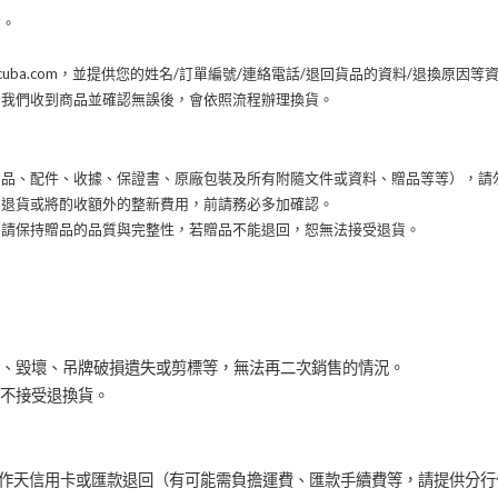
貨。
cuba.com，並提供您的姓名/訂單編號/連絡電話/退回貨品的資料/退換原因等
，我們收到商品並確認無誤後，會依照流程辦理換貨。
商品、配件、收據、保證書、原廠包裝及所有附隨文件或資料、贈品等等），請
受退貨或將酌收額外的整新費用，前請務必多加確認。
，請保持贈品的品質與完整性，若贈品不能退回，恕無法接受退貨。
、毀壞、吊牌破損遺失或剪標等，無法再二次銷售的情況。
不接受退換貨。
個工作天信用卡或匯款退回（有可能需負擔運費、匯款手續費等，請提供分