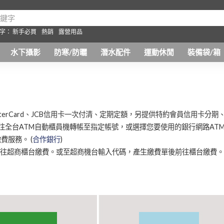
字：
新手必買
熱銷
露營用品
水下攝影
防寒/防曬
潛水配件
運動休閒
裝備袋/箱
sterCard、JCB信用卡一次付清、定期定額，另提供特約會員信用卡分
前往全台ATM自動櫃員機轉帳至指定帳號，或選擇您要使用的銀行網路A
費服務。 (
合作銀行
)
超商櫃台繳費。或至超商機台輸入代碼，產生繳費單後前往櫃台繳費。支援7-