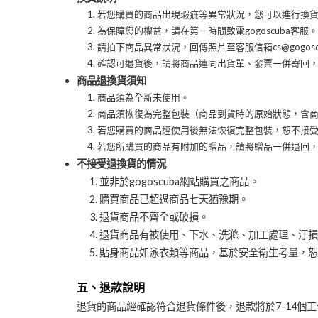
若您購買的商品出現瑕疵等異常狀況，您可以進行換
為保障您的權益，請在第一時間致電gogoscuba客服。
請拍下商品異常狀況，回傳照片至客服信箱cs@gogos
確認可退貨後，請將商品連同出貨單、發票一併寄回
商品退換貨須知
商品須為全新未使用。
商品須恢復為完整包裝（商品到貨時的原始狀態，含
若您購買的商品經使用後無法恢復完整包裝，恕不接
若您所購買的商品有附加的贈品，請將贈品一併退回
不接受退換貨的情況
並非於gogoscuba網站購買之商品。
購買商品已超過商品七天猶豫期。
退貨商品不齊全或破損。
退貨商品有被使用、下水、洗滌、加工處理、汙損
貼身商品如泳衣類等商品，基於安全衛生考量，恕
五、退款說明
退貨的商品經確認符合退貨條件後，退款將於7-14