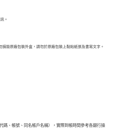
資訊。
勿損毀原廠包裝外盒，請勿於原廠包裝上黏貼紙張及書寫文字。
行代碼、帳號、同名帳戶名稱），實際到帳時間參考各銀行操