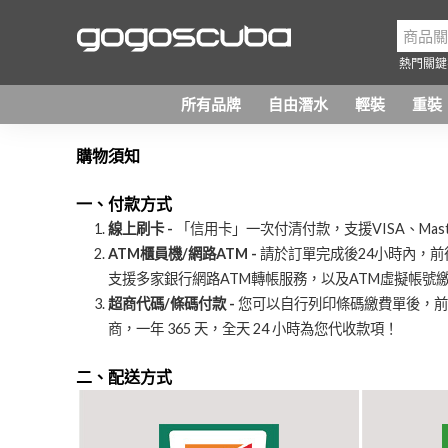
熱門關鍵
所有品牌
自由潛水
輕裝
重裝
購物須知
一、付款方式
線上刷卡 -
「信用卡」一次付清付款，支援VISA、Ma
ATM
櫃員機/網路ATM -
請於訂單完成後24小時內，
支援多家銀行網路ATM轉帳服務，以及ATM虛擬帳號繳
超商代碼/條碼付款 -
您可以自行列印條碼繳費單後，前往
商，一年 365 天，全天 24 小時為您代收款項！
二、配送方式