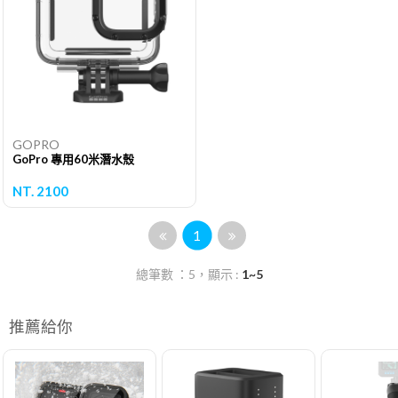
GOPRO
GoPro 專用60米潛水殼
NT. 2100
1
總筆數 ：5，顯示 :
1~5
推薦給你