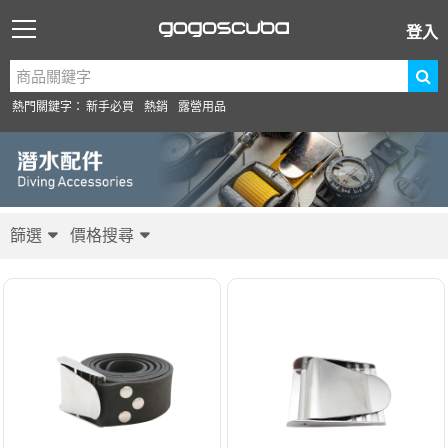
登入
熱門關鍵字：
新手必買
熱銷
露營用品
篩選
價格搜尋