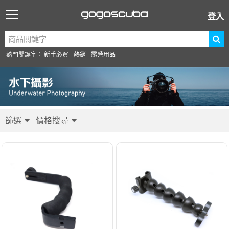
登入
熱門關鍵字：
新手必買
熱銷
露營用品
篩選
價格搜尋