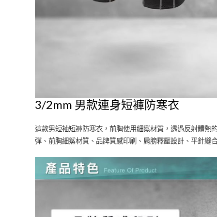
3/2mm 男款連身短褲防寒衣
這款男短袖短褲防寒衣，前胸使用細鯊材質，透過反射體熱
彈、前胸細鯊材質、品牌質感印刷、肩膀釋壓設計、平針縫