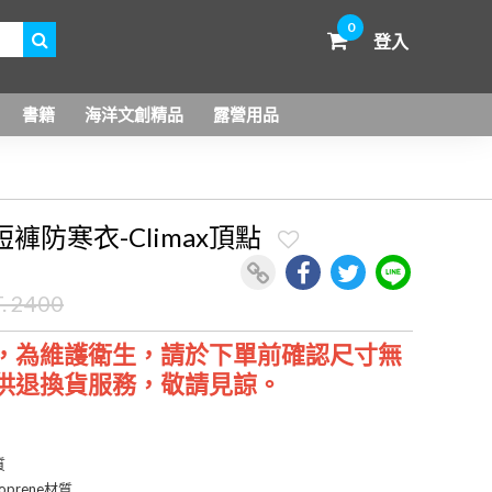
0
登入
書籍
海洋文創精品
露營用品
短褲防寒衣-Climax頂點
. 2400
，為維護衛生，請於下單前確認尺寸無
供退換貨服務，敬請見諒。
質
oprene材質