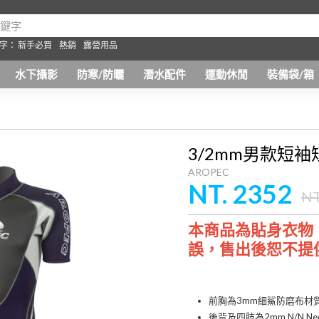
字：
新手必買
熱銷
露營用品
水下攝影
防寒/防曬
潛水配件
運動休閒
裝備袋/箱
3/2mm男款短袖
AROPEC
NT. 2352
NT
本商品為貼身衣物
誤，售出後恕不提
前胸為3mm細鯊防磨布材
後背及四肢為2mm N/N Ne