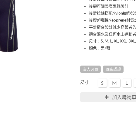
後頸可調整魔鬼氈設計
後背拉鍊搭配Nylon織帶
後腰超彈性Neoprene
平針縫合設計減少穿著者
適合潛水及任何水上運動
尺寸：S, M, L, XL, XXL, 3XL,
顏色：黑/藍
海人必買
原廠認證
尺寸
S
M
L
加入購物