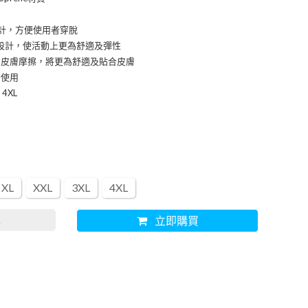
設計，方便使用者穿脫
材質設計，使活動上更為舒適及彈性
的皮膚摩擦，將更為舒適及貼合皮膚
者使用
 4XL
XL
XXL
3XL
4XL
車
立即購買