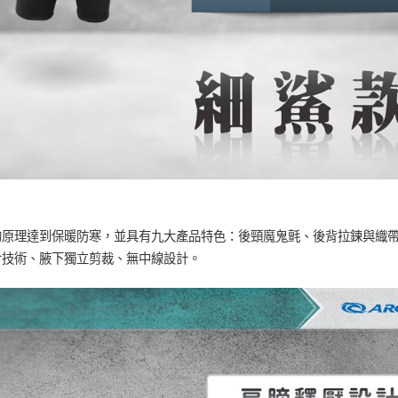
的原理達到保暖防寒，並具有九大產品特色：後頸魔鬼氈、後背拉鍊與織
合技術、腋下獨立剪裁、無中線設計。