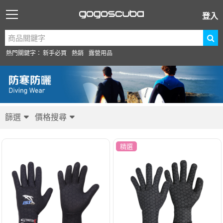
登入
熱門關鍵字：
新手必買
熱銷
露營用品
篩選
價格搜尋
精選