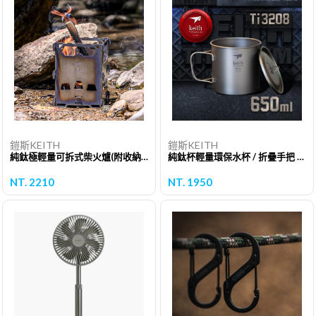
鎧斯KEITH
鎧斯KEITH
純鈦極輕量可拆式柴火爐(附收納袋)/ Ti2201
純鈦杯輕量環保水杯 / 折疊手把 / 650ml (附鈦杯蓋)/Ti3208
NT. 2210
NT. 1950