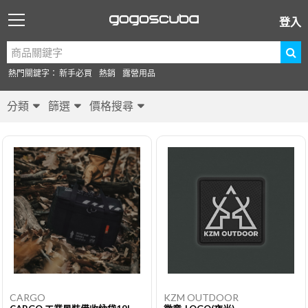
登入
熱門關鍵字：
新手必買
熱銷
露營用品
分類
篩選
價格搜尋
CARGO
KZM OUTDOOR