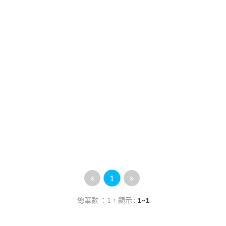
1
總筆數 ：1，顯示 :
1~1