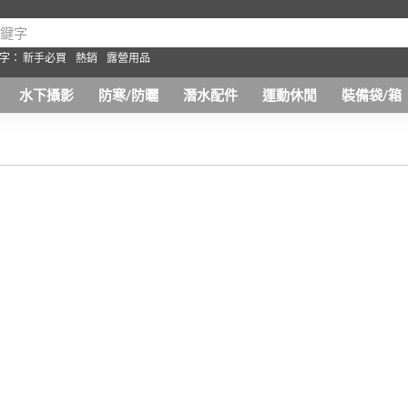
字：
新手必買
熱銷
露營用品
水下攝影
防寒/防曬
潛水配件
運動休閒
裝備袋/箱