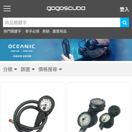
登入
熱門關鍵字：
新手必買
熱銷
露營用品
分類
篩選
價格搜尋