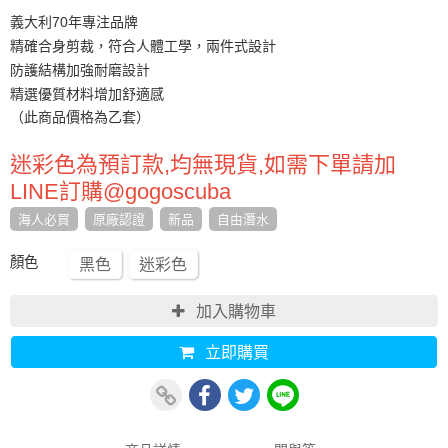
義大利70年專注品牌
精確合身剪裁，符合人體工學，兩件式設計
防護結構加強耐磨設計
精選優質材料增加舒適感
（此商品價格為乙套）
迷彩色為預訂款,均無現貨,如需下單請加
LINE訂購@gogoscuba
海人必買
原廠認證
新品
自由潛水
顏色
黑色
迷彩色
加入購物車
立即購買