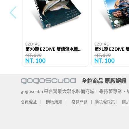
EZDIVE
EZDIVE
第90期 EZDIVE 雙語潛水雜誌（單期）
NT. 190
NT. 190
NT. 100
NT. 100
全館商品 原廠認證
gogoscuba 是台灣最大潛水裝備商城，秉持著
會員權益
購物須知
常見問題
隱私權政策
關