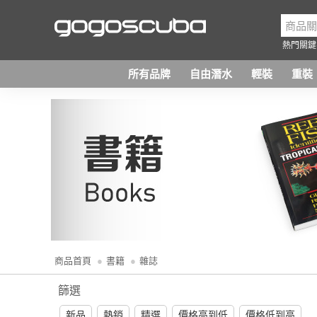
熱門關鍵
所有品牌
自由潛水
輕裝
重裝
商品首頁
書籍
雜誌
篩選
新品
熱銷
精選
價格高到低
價格低到高