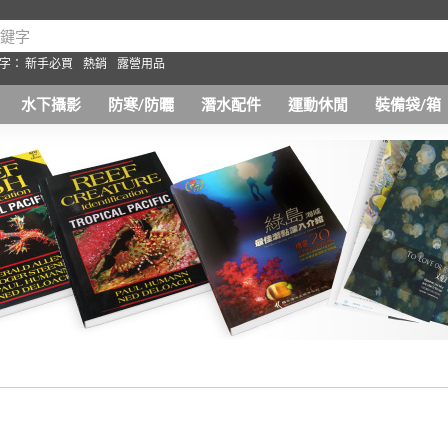
字：
新手必買
熱銷
露營用品
水下攝影
防寒/防曬
潛水配件
運動休閒
裝備袋/箱