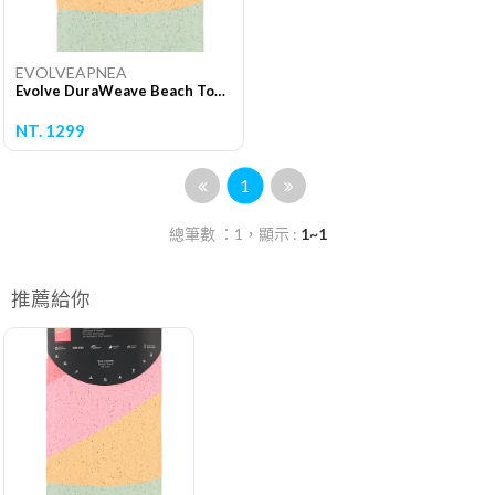
EVOLVEAPNEA
Evolve DuraWeave Beach Towel
NT. 1299
1
總筆數 ：1，顯示 :
1~1
推薦給你