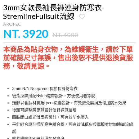
3mm女款長袖長褲連身防寒衣-
StremlineFullsuit流線
AROPEC
NT. 3920
NT. 4000
本商品為貼身衣物，為維護衛生，請於下單
前確認尺寸無誤，售出後恕不提供退換貨服
務，敬請見諒。
3mm N/N Neoprene 長袖長褲防寒衣
後背拉鍊搭配Nylon織帶設計，方便使用者穿脫
頸部以含鈦材質及Lycra包邊設計，有效避免磨損及增加防水效果
後頸可調整魔鬼氈設計使舒適感倍增
四肢開口處光滑反折設計，可有效防水滲入
平針縫合設計搭配亮色縫合線，可有效降低皮膚摩擦並增加時尚流線
感
膝蓋護膝印刷設計增加耐磨度