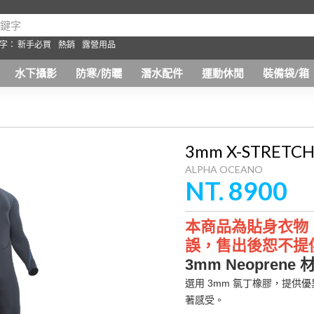
字：
新手必買
熱銷
露營用品
水下攝影
防寒/防曬
潛水配件
運動休閒
裝備袋/箱
3mm X-STRE
ALPHA OCEANO
NT. 8900
本商品為貼身衣物
誤，售出後恕不提
3mm Neoprene 
選用 3mm 氯丁橡膠，提
著感受。