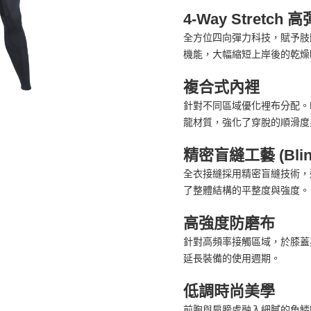
4-Way Stretch
全方位四向彈力科技，賦予肢
機能，大幅縮短上岸後的乾燥
複合式內裡
針對不同區域優化裡布分配。E
龍材質，強化了穿脫的順滑度
精密盲縫工藝 (Blind-
全衣接縫採用精密盲縫技術，
了整體結構的平整度與強度。
高強度防磨布
針對高頻率接觸區域，於膝蓋
延長裝備的使用週期。
低調時尚美學
前胸與肩膀處融入細膩的魚鱗