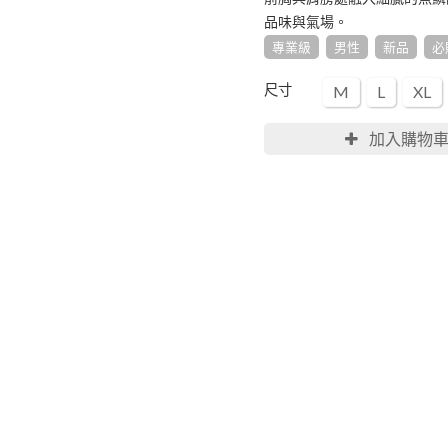
品味與氣場。
專業級
男性
新品
必
尺寸
M
L
XL
加入購物