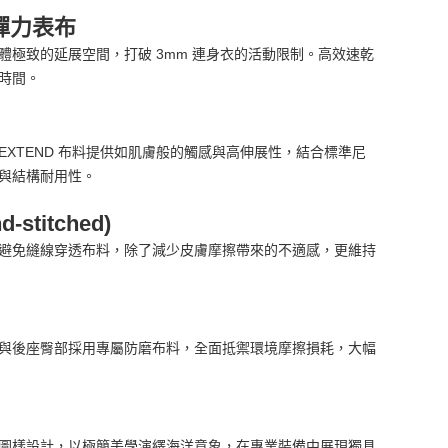
 高彈力表布
體極致的延展空間，打破 3mm 連身衣的活動限制。高效速乾
時間。
XTEND 布料提供如肌膚般的觸感與高伸展性，結合標準尼
與結構耐用性。
stitched)
避免縫線穿透布料，除了減少皮膚摩擦帶來的不適感，更維持
與後座臀部採用專屬防磨布料，全面抵禦環境摩擦損耗，大幅
圖樣設計，以極簡美學演繹海洋意象，在專業裝備中展現獨具