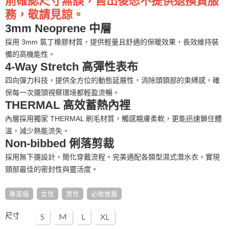
前確認尺寸無誤，售出後恕不提供退換貨服
務，敬請見諒。
3mm Neoprene 中層
採用 3mm 氯丁橡膠材質，提供輕量且舒適的保暖效果，長效維持裝
備的高機能性。
4-Way Stretch 高彈性表布
四向彈力科技，提供全方位的動態延展性，消除頭頸部的束縛感，確
保每一次擺頭視察環境都輕盈流暢。
THERMAL 高效蓄熱內裡
內層採用獨家 THERMAL 刷毛材質，觸感親膚柔軟，更能迅速鎖住體
溫，減少熱能流失。
Non-bibbed 俐落剪裁
採用無下擺設計，簡化穿戴流程。完美適配各類型濕式潛水衣，實現
頸部最佳的密封性與靈活度。
專業級
女性
男性
必敗推薦
尺寸
S
M
L
XL