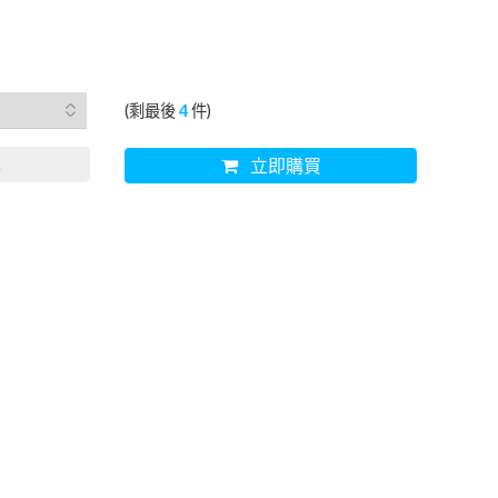
(剩最後
4
件)
車
立即購買