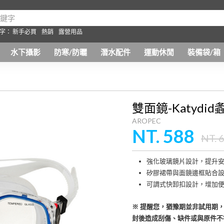
字：
新手必買
熱銷
露營用品
水下攝影
防寒/防曬
潛水配件
運動休閒
裝備袋/箱
雙面鏡-Katydi
AROPEC
NT. 588
NT. 
強化玻璃鏡片設計，提升
矽膠裙帶與面鏡邊框貼合
可調式快卸扣設計，增加
※ 提醒您，猶豫期並非試用期
封後造成刮傷、缺件或與原件不