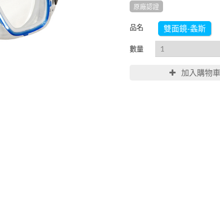
原廠認證
品名
雙面鏡-螽斯
數量
加入購物