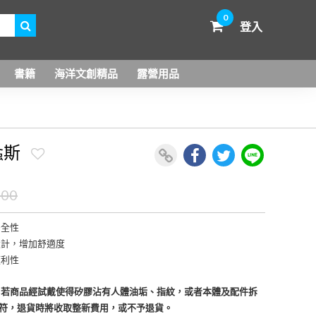
0
登入
書籍
海洋文創精品
露營用品
d螽斯
600
安全性
設計，增加舒適度
便利性
，若商品經試戴使得矽膠沾有人體油垢、指紋，或者本體及配件拆
符，退貨時將收取整新費用，或不予退貨。