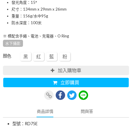
發光角度：15°
尺寸：134mm x 29mm x 26mm
重量：156g/水中95g
防水深度：100米
※ 標配含手繩、電池、充電器、O Ring
水下攝影
顏色
黑
紅
藍
粉
加入購物車
立即購買
商品詳情
問與答
型號：RD75E