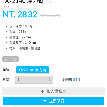
FA72140 浮力臂
SUPE
NT. 2832
NT. 2890
水下浮力：630g
重量：258g
外直徑：72mm
有效長度：140mm
材質：碳纖維、鋁合金
水下攝影
品名
FA72140 浮力臂
數量
(剩最後
5
件)
加入購物車
立即購買