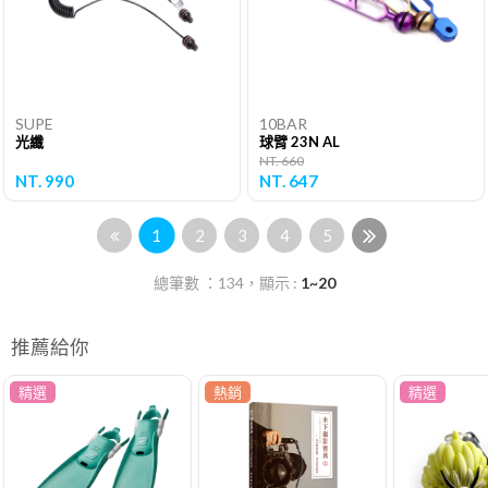
SUPE
10BAR
光纖
球臂 23N AL
NT. 660
NT. 990
NT. 647
1
2
3
4
5
總筆數 ：134，顯示 :
1~20
推薦給你
精選
熱銷
精選