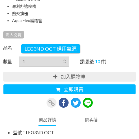
專利舒適咬嘴
熱交換器
Aqua Flex編織管
海人必買
品名
LEG3ND OCT 備用氣源
數量
(剩最後
10
件)
加入購物車
立即購買
商品詳情
問與答
型號：LEG3ND OCT