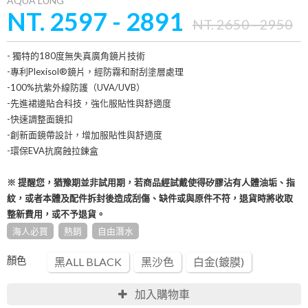
AQUA LUNG
NT. 2597 - 2891
NT. 2650 - 2950
- 獨特的180度無失真廣角鏡片技術
-專利Plexisol®鏡片，經防霧和耐刮塗層處理
-100%抗紫外線防護（UVA/UVB）
-先進裙邊貼合科技，強化服貼性與舒適度
-快速調整面鏡扣
-創新面鏡帶設計，增加服貼性與舒適度
-環保EVA抗腐蝕拉鍊盒
※ 提醒您，猶豫期並非試用期，若商品經試戴使得矽膠沾有人體油垢、指
紋，或者本體及配件拆封後造成刮傷、缺件或與原件不符，退貨時將收取
整新費用，或不予退貨。
海人必買
熱銷
自由潛水
顏色
黑ALL BLACK
黑沙色
白金(鍍膜)
加入購物車