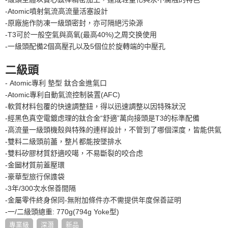
-Atomic噴射氣流高流量活塞設計
-原廠施作防凍一級頭密封，亦可隔絕污染源
-T3可於一般空氣與高氧(最高40%)之周交换使用
-一級頭配備2個高壓孔以及5個位於旋轉端的中壓孔
二級頭
- Atomic專利 墊型 鈦合金進氣口
-Atomic專利自動氣流控制装置(AFC)
-軟質材料包覆的快速調整鈕，得以迅速調整以因特殊狀況
-經黑色真空電鍍虑理的鈦合金“舒適”萬向接頭是T3的标準配備
-高流量一級頭機殼與特殊的連样設計，不管到了哪個深度，皆能供氣
-雙料二級頭前藎，整片都能按墜排水
-雙料矽膠材質舒適咬噶，不易斷裂的咬合虑
-金圙材質前蓋壓環
-豪華型旅行保謢袋
-3年/300次水保善間隔
-金屬零件終身保同-無附加條件亦不需提供年度保善証明
-一/二級頭總重: 770g(794g Yoke型)
專業級
深潛
新品