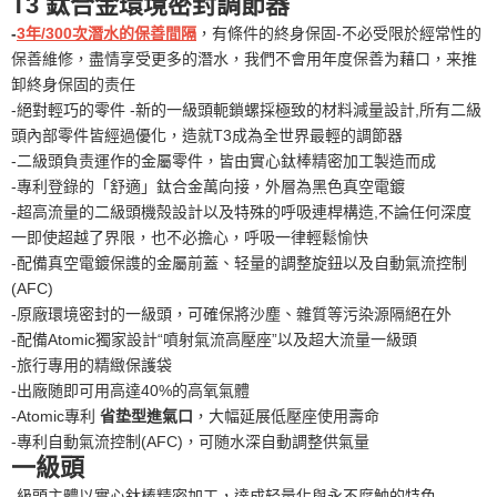
T3 鈦合金環境密封調節器
-
3年/300次潛水的保善間隔
，有條件的終身保固-不必受限於經常性的
保善維修，盡情享受更多的潛水，我們不會用年度保善为藉口，来推
卸終身保固的责任
-絕對輕巧的零件 -新的一級頭軛鎖螺採極致的材料減量設計,所有二級
頭內部零件皆經過優化，造就T3成為全世界最輕的調節器
-二級頭負责運作的金屬零件，皆由實心鈦棒精密加工製造而成
-專利登錄的「舒適」鈦合金萬向接，外層為黑色真空電鍍
-超高流量的二級頭機殻設計以及特殊的呼吸連桿構造,不論任何深度
一即使超越了界限，也不必擔心，呼吸一律輕鬆愉快
-配備真空電鍍保謢的金屬前蓋、轻量的調整旋鈕以及自動氣流控制
(AFC)
-原廠環境密封的一級頭，可確保將沙塵、雜質等污染源隔絕在外
-配備Atomic獨家設計“噴射氣流高壓座”以及超大流量一級頭
-旅行專用的精緻保護袋
-出廠随即可用高達40%的高氧氣體
-Atomic專利
省垫型進氣口
，大幅延展低壓座使用壽命
-專利自動氣流控制(AFC)，可随水深自動調整供氣量
一級頭
-級頭主體以實心鈦棒精密加工，達成轻量化與永不腐触的特色