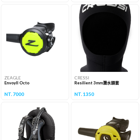
ZEAGLE
CRESSI
EnvoyII Octo
Resilient 3mm潛水頭套
NT. 7000
NT. 1350