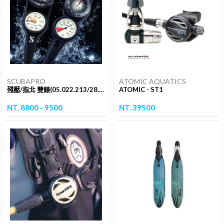
SCUBAPRO
ATOMIC AQUATICS
殘壓/指北 雙錶(05.022.213/28.721.000)
ATOMIC - ST1
NT. 8800 - 9500
NT. 39500