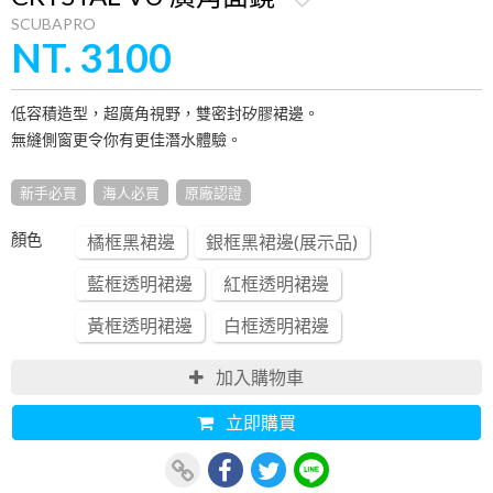
SCUBAPRO
NT. 3100
低容積造型，超廣角視野，雙密封矽膠裙邊。
無縫側窗更令你有更佳潛水體驗。
新手必買
海人必買
原廠認證
顏色
橘框黑裙邊
銀框黑裙邊(展示品)
藍框透明裙邊
紅框透明裙邊
黃框透明裙邊
白框透明裙邊
加入購物車
立即購買