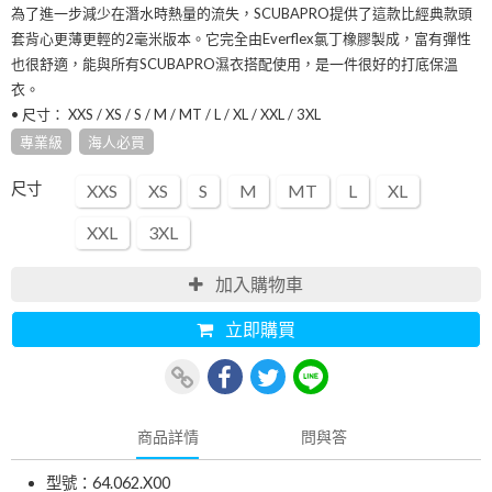
為了進一步減少在潛水時熱量的流失，SCUBAPRO提供了這款比經典款頭
套背心更薄更輕的2毫米版本。它完全由Everflex氯丁橡膠製成，富有彈性
也很舒適，能與所有SCUBAPRO濕衣搭配使用，是一件很好的打底保溫
衣。
• 尺寸： XXS / XS / S / M / MT / L / XL / XXL / 3XL
專業級
海人必買
尺寸
XXS
XS
S
M
MT
L
XL
XXL
3XL
加入購物車
立即購買
商品詳情
問與答
型號：64.062.X00