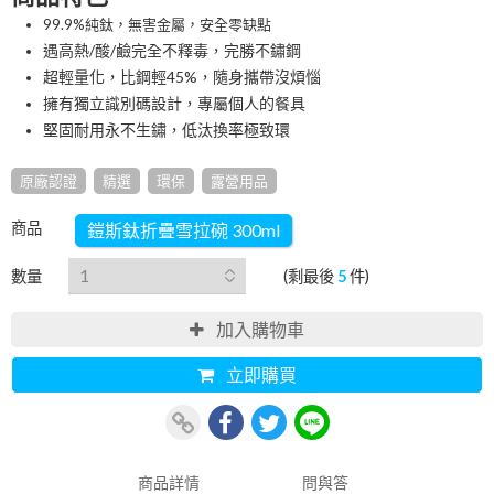
99.9%純鈦，無害金屬，安全零缺點
遇高熱/酸/鹼完全不釋毒，完勝不鏽鋼
超輕量化，比鋼輕45%，隨身攜帶沒煩惱
擁有獨立識別碼設計，專屬個人的餐具
堅固耐用永不生鏽，低汰換率極致環
原廠認證
精選
環保
露營用品
商品
鎧斯鈦折疊雪拉碗 300ml
數量
(剩最後
5
件)
加入購物車
立即購買
商品詳情
問與答