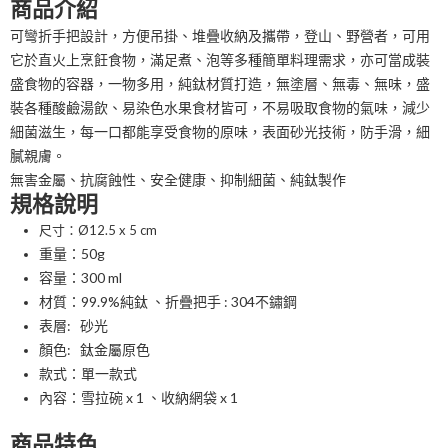
商品介紹
可彎折手把設計，方便吊掛、堆疊收納及攜帶，登山、野營者，可用
它於直火上烹飪食物，滿足煮、泡等多種簡單料理需求，亦可當成裝
盛食物的容器，一物多用，純鈦材質打造，無塗層、無毒、無味，盛
裝各種酸鹼湯飲、易染色水果食材皆可，不易吸取食物的氣味，減少
細菌滋生，每一口都能享受食物的原味，表面砂光技術，防手滑，細
膩親膚。
無害金屬、抗腐蝕性、安全健康、抑制細菌、純鈦製作
規格說明
尺寸：Ø12.5 x 5 cm
重量：50g
容量：300 ml
材質：99.9%純鈦 、折疊把手 : 304不鏽鋼
表層: 砂光
顏色: 鈦金屬原色
款式：單一款式
內容：雪拉碗 x 1 、收納網袋 x 1
商品特色