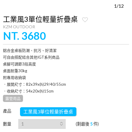
1/12
工業風3單位輕量折疊桌
KZM OUTDOOR
NT. 3680
鋁合金桌板防潮、抗污、好清潔
可自由搭配結合其他IGT系列商品
桌腳可調節3段高度
桌面耐重30kg
附專用收納袋
．展開尺寸：82x39x(h)29/40/55cm
．收納尺寸：54x20x(h)15cm
露營用品
產品
工業風3單位輕量折疊桌
數量
(剩最後
5
件)