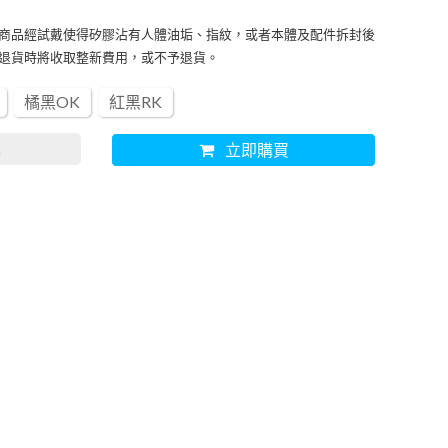
商品經試戴使得矽膠沾有人體油垢、指紋，或者本體及配件拆封後
退貨時將收取整新費用，或不予退貨。
橘黑OK
紅黑RK
車
立即購買