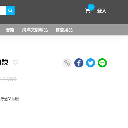
0
登入
書籍
海洋文創精品
露營用品
面鏡
. 1580
戴舒適又貼臉
量