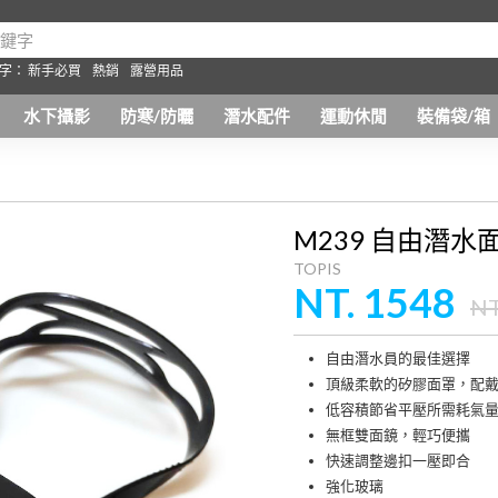
字：
新手必買
熱銷
露營用品
水下攝影
防寒/防曬
潛水配件
運動休閒
裝備袋/箱
M239 自由潛水
TOPIS
NT. 1548
NT
自由潛水員的最佳選擇
頂級柔軟的矽膠面罩，配
低容積節省平壓所需耗氣
無框雙面鏡，輕巧便攜
快速調整邊扣一壓即合
強化玻璃