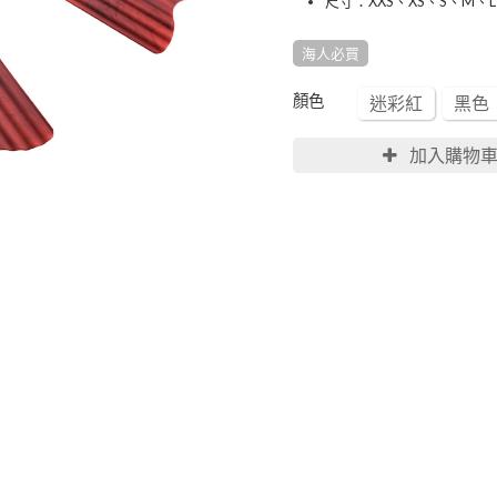
尺寸：XXS、XS、S、M、L
海人必買
顏色
迷彩紅
黑色
加入購物