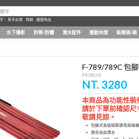
字：
新手必買
熱銷
露營用品
水下攝影
防寒/防曬
潛水配件
運動休閒
裝備袋/箱
F-789/789C
PROBLUE
NT. 3280
本商品為功能性裝
請於下單前確認尺
敬請見諒。
包腳式長版蛙鞋使用高級
適合自由潛水