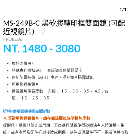
1/1
MS-249B-C 黑矽膠轉印框雙面鏡 (可配
近視鏡片)
PROBLUE
NT. 1480 - 3080
獨特流線設計
特殊專利邊扣設計，易於調整頭帶鬆緊度
創新防霧技術（AFT）處理，提升鏡片防霧效能
可更換近視鏡片
近視鏡片現貨度數 -- 左眼：-1.5、-3.0、-3.5、-4.5；右
眼：-1.5、-2.5、-3.5
近視/遠視面鏡專區(請點我)
※ 若欲更換近視鏡片，請在備註欄位註明鏡片度數
提醒您，猶豫期並非試用期，若商品經試戴使得矽膠沾有人體油垢、指
紋，或者本體及配件拆封後造成刮傷、缺件或與原件不符，退貨時將收取