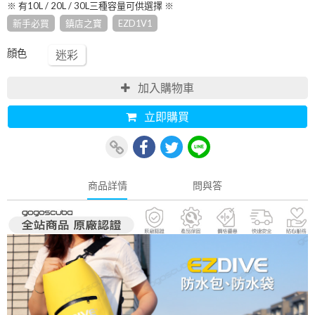
※ 有10L / 20L / 30L三種容量可供選擇 ※
新手必買
鎮店之寶
EZD1V1
顔色
迷彩
加入購物車
立即購買
商品詳情
問與答