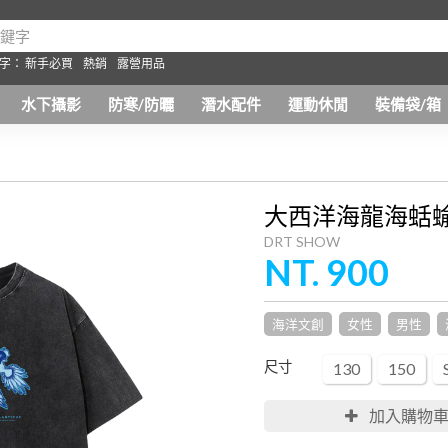
字：
新手必買
熱銷
露營用品
水下攝影
防寒/防曬
潛水配件
運動休閒
裝備袋/箱
大西洋海龍海蛞蝓
DRT SHOW
NT. 900
海洋文創
女性
男性
尺寸
130
150
加入購物