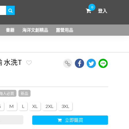
0
登入
書籍
海洋文創精品
露營用品
 水洗T
海人必買
新品
S
M
L
XL
2XL
3XL
車
立即購買