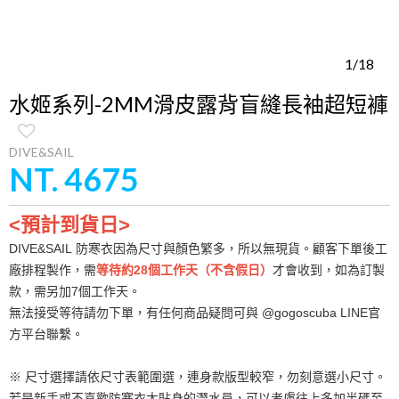
1/18
水姬系列-2MM滑皮露背盲縫長袖超短褲
DIVE&SAIL
NT. 4675
<預計到貨日>
DIVE&SAIL 防寒衣因為尺寸與顏色繁多，所以無現貨。顧客下單後工
廠排程製作，需
等待約28個工作天（不含假日）
才會收到，如為訂製
款，需另加7個工作天。
無法接受等待請勿下單，有任何商品疑問可與 @gogoscuba LINE官
方平台聯繫。
※ 尺寸選擇請依尺寸表範圍選，連身款版型較窄，勿刻意選小尺寸。
若是新手或不喜歡防寒衣太貼身的潛水員，可以考慮往上多加半碼至