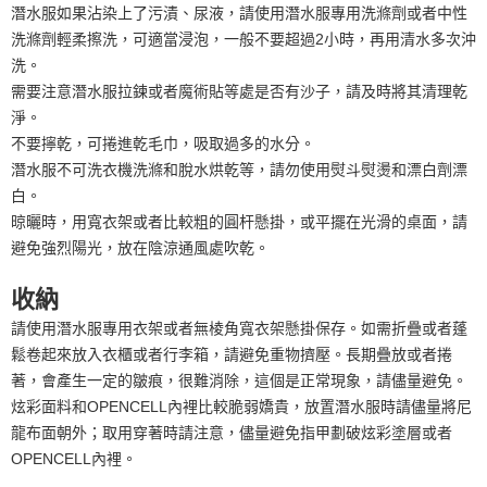
潛水服如果沾染上了污漬、尿液，請使用潛水服專用洗滌劑或者中性
洗滌劑輕柔擦洗，可適當浸泡，一般不要超過2小時，再用清水多次沖
洗。
需要注意潛水服拉鍊或者魔術貼等處是否有沙子，請及時將其清理乾
淨。
不要擰乾，可捲進乾毛巾，吸取過多的水分。
潛水服不可洗衣機洗滌和脫水烘乾等，請勿使用熨斗熨燙和漂白劑漂
白。
晾曬時，用寬衣架或者比較粗的圓杆懸掛，或平擺在光滑的桌面，請
避免強烈陽光，放在陰涼通風處吹乾。
收納
請使用潛水服專用衣架或者無棱角寬衣架懸掛保存。如需折疊或者蓬
鬆卷起來放入衣櫃或者行李箱，請避免重物擠壓。長期疊放或者捲
著，會產生一定的皺痕，很難消除，這個是正常現象，請儘量避免。
炫彩面料和OPENCELL內裡比較脆弱嬌貴，放置潛水服時請儘量將尼
龍布面朝外；取用穿著時請注意，儘量避免指甲劃破炫彩塗層或者
OPENCELL內裡。