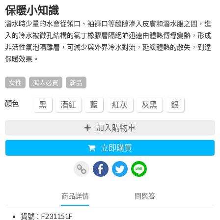
保暖小知識
潛水時少量的水會從領口、袖褲口等縫隙滲入皮膚和潛水服之間，進
入的冷水被微孔結構的氯丁橡膠層隔絕並迅速由體熱傳導變熱，形成
非活性氣泡隔離層，可減少與外界冷水對流，延緩體熱的散失，到達
保暖效果。
女性
海人必買
新品
顏色
黑
酒紅
藍
紅灰
灰黑
銀
加入購物車
立即購買
商品詳情
問與答
貨號：F231151F