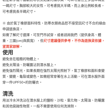
一碼尺寸。胸部較大的女性，可考慮挑大半碼，而上身比例較長者，
可考慮挑長半碼尺寸。
※ 由於氯丁橡膠面料特性，防寒衣類商品恕不接受因尺寸不合的緣由
申請退換貨。
如需了解尺寸選擇，可至門市試穿，或者諮詢我們（提供身高、體
重、三圍(cm)與肩寬），但
尺寸建議僅供參考，不作為退換貨依據，
望買家諒解
。
使用
避免坐在粗糙的物體上。
避免太陽油、防曬露沾到潛水服上。
避免強烈陽光，如果長期在強烈太陽光照射下，氯丁橡膠和面料會變
質、變脆、龜裂或變色。如需經常穿著在水上活動，可在潛水服外面
穿一件UPF50+的防曬衣。
清洗
用淡冷水沖洗沾在潛水服上的鹽粉、沙粒、氯化物、太陽油、防曬露
和其他腐蝕性物質。一般不需要使用任何洗滌劑。