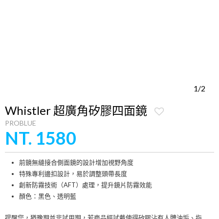
1/2
Whistler 超廣角矽膠四面鏡
PROBLUE
NT. 1580
前鏡無縫接合側面鏡的設計增加視野角度
特殊專利邊扣設計，易於調整頭帶長度
創新防霧技術（AFT）處理，提升鏡片防霧效能
顏色：黑色、透明藍
提醒您，猶豫期並非試用期，若商品經試戴使得矽膠沾有人體油垢、指