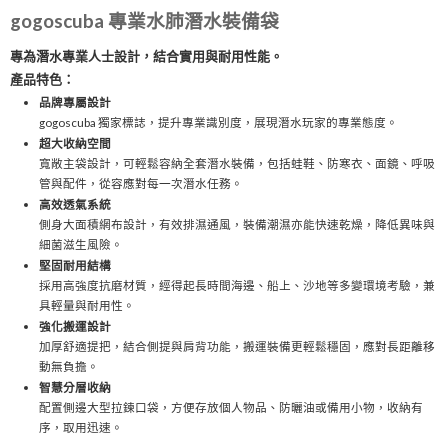
gogoscuba 專業水肺潛水裝備袋
專為潛水專業人士設計，結合實用與耐用性能。
產品特色：
品牌專屬設計
gogoscuba 獨家標誌，提升專業識別度，展現潛水玩家的專業態度。
超大收納空間
寬敞主袋設計，可輕鬆容納全套潛水裝備，包括蛙鞋、防寒衣、面鏡、呼吸
管與配件，從容應對每一次潛水任務。
高效透氣系統
側身大面積網布設計，有效排濕通風，裝備潮濕亦能快速乾燥，降低異味與
細菌滋生風險。
堅固耐用結構
採用高強度抗磨材質，經得起長時間海邊、船上、沙地等多變環境考驗，兼
具輕量與耐用性。
強化搬運設計
加厚舒適提把，結合側提與肩背功能，搬運裝備更輕鬆穩固，應對長距離移
動無負擔。
智慧分層收納
配置側邊大型拉鍊口袋，方便存放個人物品、防曬油或備用小物，收納有
序，取用迅速。