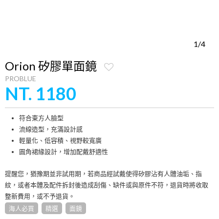
1/4
Orion 矽膠單面鏡
PROBLUE
NT. 1180
符合東方人臉型
流線造型，充滿設計感
輕量化、低容積、視野較寬廣
圓角裙緣設計，增加配戴舒適性
提醒您，猶豫期並非試用期，若商品經試戴使得矽膠沾有人體油垢、指
紋，或者本體及配件拆封後造成刮傷、缺件或與原件不符，退貨時將收取
整新費用，或不予退貨。
海人必買
精選
面鏡