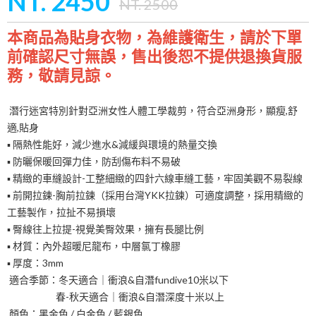
NT. 2450
NT. 2500
本商品為貼身衣物，為維護衛生，請於下單
前確認尺寸無誤，售出後恕不提供退換貨服
務，敬請見諒。
潛行迷宮特別針對亞洲女性人體工學裁剪，符合亞洲身形，顯瘦,舒
適,貼身
▪️ 隔熱性能好，減少進水&減緩與環境的熱量交換
▪️ 防曬保暖回彈力佳，防刮傷布料不易破
▪️ 精緻的車縫設計-工整細緻的四針六線車縫工藝，牢固美觀不易裂線
▪️ 前開拉鍊-胸前拉鍊（採用台灣YKK拉鍊）可適度調整，採用精緻的
工藝製作，拉扯不易損壞
▪️ 臀線往上拉提-視覺美臀效果，擁有長腿比例
▪️ 材質：內外超暖尼龍布，中層氯丁橡膠
▪️ 厚度：3mm
適合季節：冬天適合｜衝浪&自潛fundive10米以下
春-秋天適合｜衝浪&自潛深度十米以上
顏色：黑金色 / 白金色 / 藍銀色