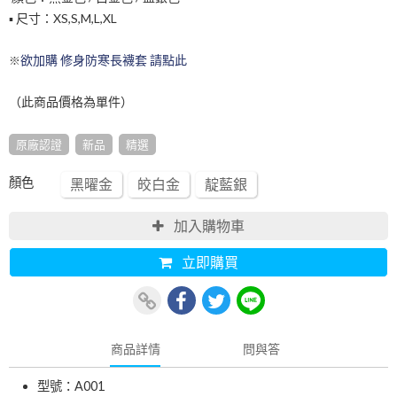
▪️ 尺寸：XS,S,M,L,XL
欲加購 修身防寒長襪套 請點此
※
（此商品價格為單件）
原廠認證
新品
精選
顏色
黑曜金
皎白金
靛藍銀
加入購物車
立即購買
商品詳情
問與答
型號：A001