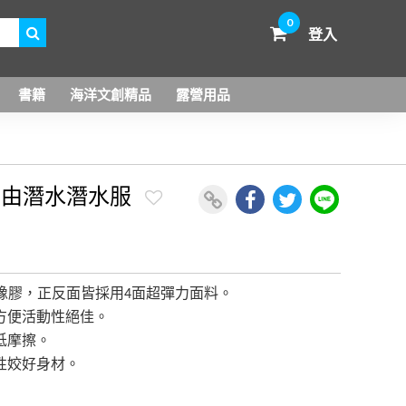
0
登入
書籍
海洋文創精品
露營用品
尼自由潛水潛水服
m氯丁橡膠，正反面皆採用4面超彈力面料。
方便活動性絕佳。
低摩擦。
性姣好身材。