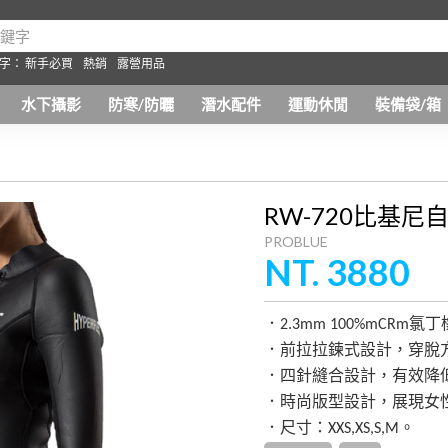
字：
新手必買
熱銷
露營用品
水下攝影
防寒/防曬
潛水配件
運動休閒
裝備袋/箱
RW-720比基
PROBLUE
NT. 3880
．2.3mm 100%mCR
．前拉拉鍊式設計，穿脫
．四針縫合設計，有效降
．時尚版型設計，展現女
．尺寸：XXS,XS,S,M。