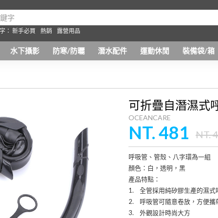
字：
新手必買
熱銷
露營用品
水下攝影
防寒/防曬
潛水配件
運動休閒
裝備袋/箱
可折疊自潛濕式
OCEANCARE
NT. 481
NT. 
呼吸管、管殼、八字環為一組
顏色：白，透明，黑
產品特點：
1. 全管採用純矽膠生產的濕式
2. 呼吸管可隨意卷放，方便攜
3. 外觀設計時尚大方