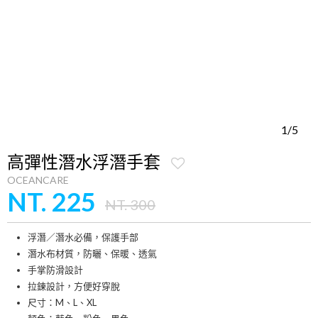
1/5
高彈性潛水浮潛手套
OCEANCARE
NT. 225
NT. 300
浮潛／潛水必備，保護手部
潛水布材質，防曬、保暖、透氣
手掌防滑設計
拉鍊設計，方便好穿脫
尺寸：M、L、XL