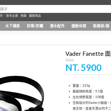
字：
新手必買
熱銷
露營用品
水下攝影
防寒/防曬
潛水配件
運動休閒
裝備袋/箱
Vader Fanette
GULL
NT. 5900
重量：223g
鏡面傾斜角度：9.5度
左右視野寬度：108度
全新設計的Vader小臉版，
易生斑，是夏天潛水的不