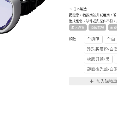
※ 日本製造
提醒您，猶豫期並非試用期，若
造成刮傷、缺件或與原件不符，
海人必買
原廠認證
面鏡
顏色
全透明
全白
珍珠碧璽粉/白(
橡膠貝藍/黑
鏡面極光藍/白(
加入購物