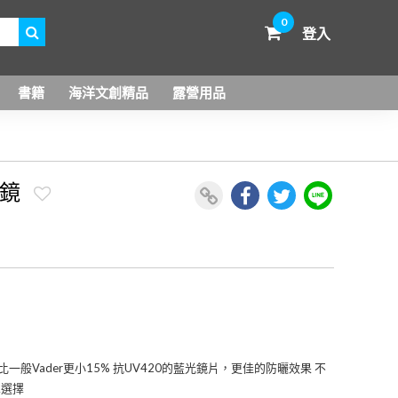
0
登入
書籍
海洋文創精品
露營用品
 面鏡
比一般Vader更小15% 抗UV420的藍光鏡片，更佳的防曬效果 不
二選擇