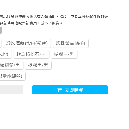
商品經試戴使得矽膠沾有人體油垢、指紋，或者本體及配件拆封後
退貨時將收取整新費用，或不予退貨。
珍珠海藍寶/白(粉藍)
珍珠黃晶橘/白
珠粉)
珍珠綠松石/白
橡膠白/黑
橡膠紫/黑
橡膠黑/黑
限量電鍍藍)
車
立即購買