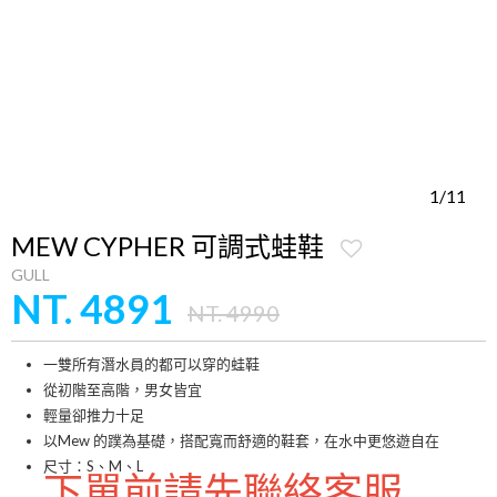
1/11
MEW CYPHER 可調式蛙鞋
GULL
NT. 4891
NT. 4990
一雙所有潛水員的都可以穿的蛙鞋
從初階至高階，男女皆宜
輕量卻推力十足
以Mew 的蹼為基礎，搭配寬而舒適的鞋套，在水中更悠遊自在
尺寸：S、M、L
下單前請先聯絡客服