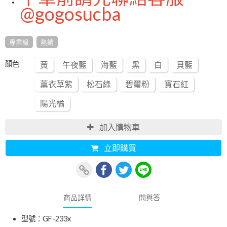
@gogosucba
專業級
熱銷
顏色
黃
午夜藍
海藍
黑
白
貝藍
薰衣草紫
松石綠
碧璽粉
寶石紅
陽光橘
加入購物車
立即購買
商品詳情
問與答
型號：GF-233x