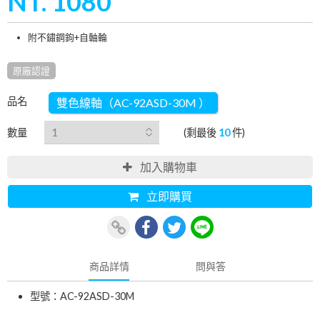
NT. 1080
附不鏽鋼鉤+自軸輪
原廠認證
品名
雙色線軸（AC-92ASD-30M ）
數量
(剩最後
10
件)
加入購物車
立即購買
商品詳情
問與答
型號：AC-92ASD-30M