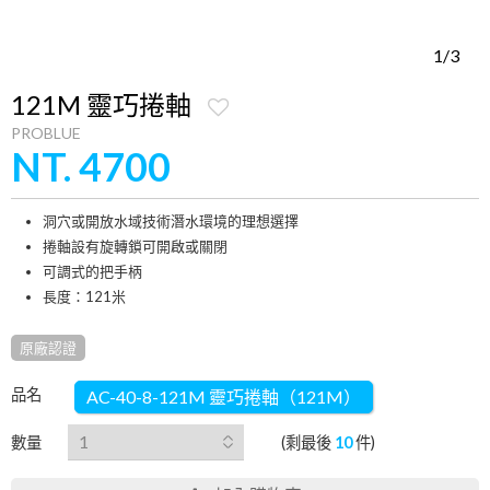
1/3
121M 靈巧捲軸
PROBLUE
NT. 4700
洞穴或開放水域技術潛水環境的理想選擇
捲軸設有旋轉鎖可開啟或關閉
可調式的把手柄
長度：121米
原廠認證
品名
AC-40-8-121M 靈巧捲軸（121M）
數量
(剩最後
10
件)