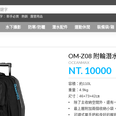
字：
新手必買
熱銷
露營用品
水下攝影
防寒/防曬
潛水配件
運動休閒
裝備袋/箱
OM-Z08 附輪
OCEANMAX
NT. 10000
容積：約110L
重量：4.9kg
尺寸：46×73×42㎝
• 除了主收納空間外，還有
• 最上層附加兩個收納小袋
• 可調式單手把和良好的握