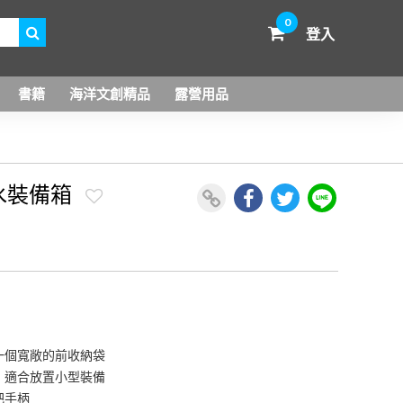
0
登入
書籍
海洋文創精品
露營用品
潛水裝備箱
一個寬敞的前收納袋
，適合放置小型裝備
把手柄