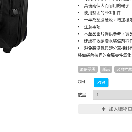
• 具備兩個大而耐用的輪子
• 使用堅固的YKK扣件
• 一半為塑膠硬殼，增加穩
• 注意事項
• 本產品圖片僅供參考，實
• 建議在收納潛水裝備前稍
• 避免將濕氣與鹽分直接封
裝備袋內拉桿的金屬零件氧化
原廠認證
新品
必敗推薦
OM
Z08
數量
加入購物