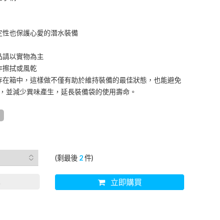
定性也保護心愛的潛水裝備
品請以實物為主
作擦拭或風乾
存在箱中，這樣做不僅有助於維持裝備的最佳狀態，也能避免
，並減少異味產生，延長裝備袋的使用壽命。
(剩最後
2
件)
車
立即購買